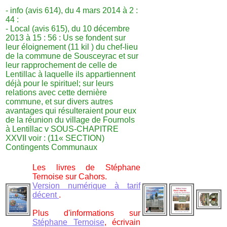
- info (avis 614), du 4 mars 2014 à 2 :
44 :
- Local (avis 615), du 10 décembre
2013 à 15 : 56 : Us se fondent sur
leur éloignement (11 kil ) du chef-lieu
de la commune de Sousceyrac et sur
leur rapprochement de celle de
Lentillac à laquelle ils appartiennent
déjà pour le spirituel; sur leurs
relations avec cette dernière
commune, et sur divers autres
avantages qui résulteraient pour eux
de la réunion du village de Fournols
à Lentillac v SOUS-CHAPITRE
XXVII voir : (11« SECTION)
Contingents Communaux
Les livres de Stéphane
Ternoise sur Cahors.
Version numérique à tarif
décent
.
Plus d'informations sur
Stéphane Ternoise
, écrivain