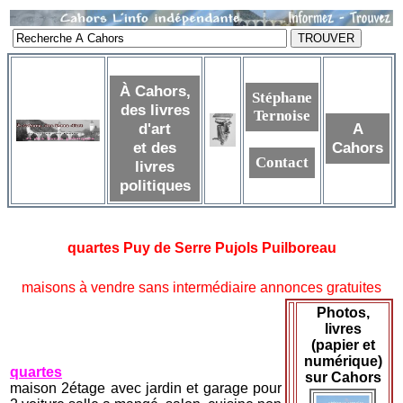
À Cahors,
Stéphane
des livres
Ternoise
d'art
A
et des
Cahors
Contact
livres
politiques
quartes Puy de Serre Pujols Puilboreau
maisons à vendre sans intermédiaire annonces gratuites
Photos,
livres
(papier et
numérique)
quartes
sur Cahors
maison 2étage avec jardin et garage pour