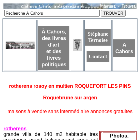
À Cahors,
Stéphane
des livres
Ternoise
d'art
A
et des
Cahors
Contact
livres
politiques
rotherens rosoy en multien ROQUEFORT LES PINS
Roquebrune sur argen
maisons à vendre sans intermédiaire annonces gratuites
rotherens
grande villa de 140 m2 habitable tres
Photos,
spacieuse grand balcon,grand sous sol