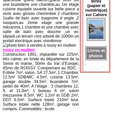
livres
une buanderie une chambre,au 1er etage
(papier et
cuisine equipée ouverte sur belle piece a
numérique)
vivre avec grosse cheminéee 2 chambres
sur Cahors
1salle de bain avec baignoire d angle ,2
vasques,au 2eme etage une grande
mézanine,1 chambre et une chambre avec
salle de bain avec douche ,un wc
séparé.un terrain clos arboré de 1000m un
portail electrique avec visiofonne
rosoy en multien
Livres et
Construction 1991, implantée sur 225m²,
photos
très calme, en limite du département de la
.
Seine et marne, 50mn du Val d’Europe,
45mn de ROISSY. Comprenant au RDC :
.
Entrée 7m², salon, SA 27.5m², 1 Chambre,
12.5m² SDB/WC 4.5m², cuisine 13.5m²,
garage double 34.5m², buanderie 7m²,
jardin de 40m², A l’étage : 3 chambres 12,
9, et 11.3m², 1 bureau 6 m², salon
mezzanine 8.5m², WC 1.2m² et SDB 2m²,
DGT 6.5m². Surface totale 210m² brut.
Surface totale nette 128m², garage non
compris. Commodités : école