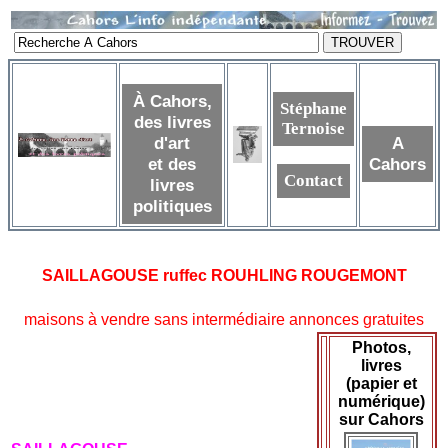
À Cahors,
Stéphane
des livres
Ternoise
d'art
A
et des
Cahors
Contact
livres
politiques
SAILLAGOUSE ruffec ROUHLING ROUGEMONT
maisons à vendre sans intermédiaire annonces gratuites
Photos,
livres
(papier et
numérique)
sur Cahors