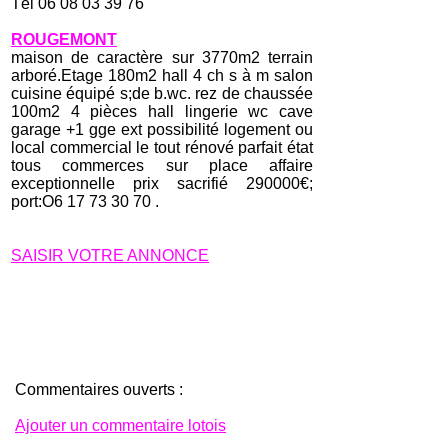
Tél 06 08 03 39 76
ROUGEMONT
maison de caractère sur 3770m2 terrain
arboré.Etage 180m2 hall 4 ch s à m salon
cuisine équipé s;de b.wc. rez de chaussée
100m2 4 pièces hall lingerie wc cave
garage +1 gge ext possibilité logement ou
local commercial le tout rénové parfait état
tous commerces sur place affaire
exceptionnelle prix sacrifié 290000€;
port:O6 17 73 30 70 .
SAISIR VOTRE ANNONCE
Commentaires ouverts :
Ajouter un commentaire lotois