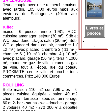
SAILLAGOUSE
Jeune couple avec un e recherche maison
avec jardin, 105 000 euros maxi aux
environs de Saillagouse (40km aux
alentours).
ruffec
Livres et
maison 6 pieces annee 1981, RDC:
photos
cuissine amenager, sejour (30 m²), Sdb et
WC, buanderie, Etage: salon (30 m²), Sdb,
.
WC et placard dans couloir, chambre 1 (
.
12 m² ) avec placard, chambre 2 ( 11 m² ),
chambre 3 ( 10 m² ), chambre 4 ( 10 m²)
avec placard, garage (50 m² ), terrain 1000
m², chaudiere gaz de ville + cumulus gaz
de ville, tout a l'égou, rue du coteau
PROXIMITE centre ville et proche tous
commerces. Prix: 140 000 Euros
ROUHLING
Belle maison 110 m2 sur 7.96 ares - 6
pièces cuisine équipée - salon 40 m2
cheminée - terrasse - sous sol amménagé
60 m 2- bar - sauna - wc - douche - garage
2 voitures 40 m2 - 270 000 € à débattre