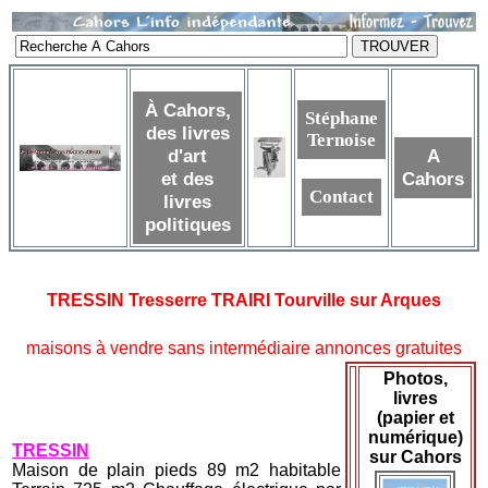
À Cahors,
Stéphane
des livres
Ternoise
d'art
A
et des
Cahors
Contact
livres
politiques
TRESSIN Tresserre TRAIRI Tourville sur Arques
maisons à vendre sans intermédiaire annonces gratuites
Photos,
livres
(papier et
numérique)
TRESSIN
sur Cahors
Maison de plain pieds 89 m2 habitable