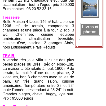
Terrain 725 m2 Chauffage électrique par
accumulation - tout à l'égout prix 250.000
Euro contact : 03.20.52.33.16
Tresserre
Belle Maison 4 faces, 146m² habitable sur
1206 m² de terrain, comprenant 3
Livres et
chambres et une pièce à la tour, 2 sdb, 3
photos
wc, Cheminée, cuisine équipée
américaine, climatisation réversible,
.
cuisine d'été, piscine, 2 garages Abris,
.
hors Lotissement. Frais Réduits
TRAIRI
A vendre très jolie villa sur une des plus
belles plages du Brésil (région Nord-Est).
La maison a été refaite à neuf, 1800 m² de
terrain, la moitié d'une dune, piscine, 2
kiosques, bar, 3 chambres avec salles de
bain, un très grand salon, cuisine
américaine. Température entre 28 et 32°
toute l'année, descendant à 23-24° la nuit.
Grandes plages, cheval, buggy, kyte surf.
Prix : 95000 euros