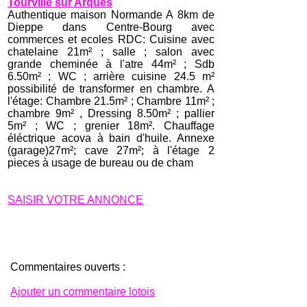
Tourville sur Arques
Authentique maison Normande A 8km de
Dieppe dans Centre-Bourg avec
commerces et ecoles RDC: Cuisine avec
chatelaine 21m² ; salle ; salon avec
grande cheminée à l'atre 44m² ; Sdb
6.50m² ; WC ; arrière cuisine 24.5 m²
possibilité de transformer en chambre. A
l'étage: Chambre 21.5m² ; Chambre 11m² ;
chambre 9m² , Dressing 8.50m² ; pallier
5m² ; WC ; grenier 18m². Chauffage
éléctrique acova à bain d'huile. Annexe
(garage)27m²; cave 27m²; à l'étage 2
pieces à usage de bureau ou de cham
SAISIR VOTRE ANNONCE
Commentaires ouverts :
Ajouter un commentaire lotois