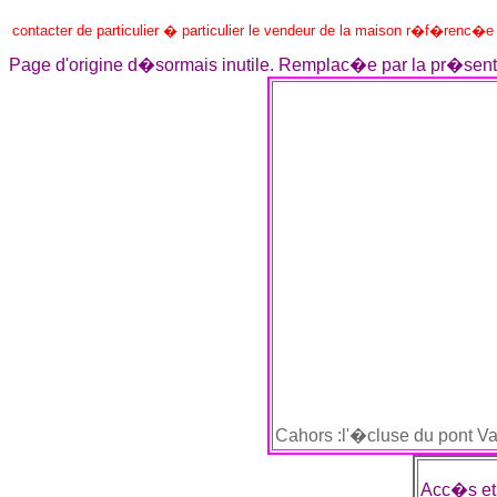
contacter de particulier � particulier le vendeur de la maison r�f�renc�
Page d'origine d�sormais inutile. Remplac�e par la pr�sent
Cahors :l'�cluse du pont V
Acc�s e