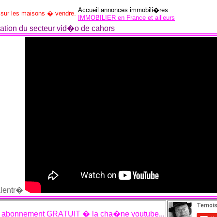
Accueil annonces immobili�res
e sur les maisons � vendre.
IMMOBILIER en France et ailleurs
ation du secteur vid�o de cahors
alentr�
t
abonnement GRATUIT � la cha�ne youtube
...