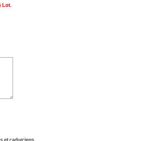
 Lot.
 et cadurciens...