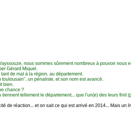
c Vayssouze, nous sommes sûrement nombreux à pouvoir nous e
er Gérard Miquel.
tant de mal à la région, au département.
toulousain", un pénaliste, et son nom est avancé.
t bien.
une chance ?
tiennent tellement le département... que l'un(e) des leurs finit (
 de réaction... et on sait ce qui est arrivé en 2014... Mais un liv