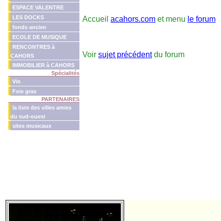
ESPACE VALENTRE
LES DOCKS
Accueil
acahors.com
et menu
le forum
fonds ancien
ECOLE DE MUSIQUE
RENCONTRES à
Voir
sujet précédent
du forum
CAHORS
IMMOBILIER à CAHORS
Spécialités
Vin
Foie gras
PARTENAIRES
la liste des villes amies
du sud-ouest
sites musicaux