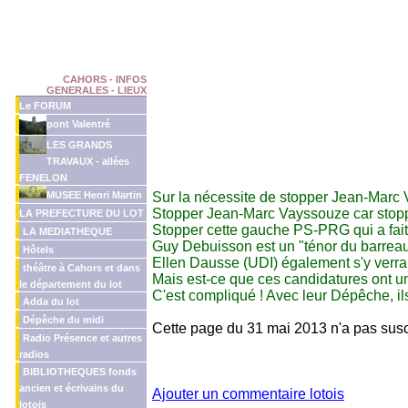
CAHORS - INFOS
GENERALES - LIEUX
Le FORUM
pont Valentré
LES GRANDS
TRAVAUX - allées
FENELON
MUSEE Henri Martin
Sur la nécessite de stopper Jean-Mar
Stopper Jean-Marc Vayssouze car stopp
LA PREFECTURE DU LOT
Stopper cette gauche PS-PRG qui a fait 
LA MEDIATHEQUE
Guy Debuisson est un "ténor du barreau 
Hôtels
Ellen Dausse (UDI) également s'y verrai
théâtre à Cahors et dans
Mais est-ce que ces candidatures ont 
le département du lot
C'est compliqué ! Avec leur Dépêche, ils 
Adda du lot
Dépêche du midi
Cette page du 31 mai 2013 n'a pas suscité
Radio Présence et autres
radios
BIBLIOTHEQUES fonds
ancien et écrivains du
Ajouter un commentaire lotois
lotois