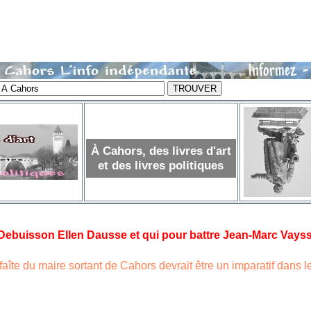
À Cahors, des livres d'art
et des livres politiques
Debuisson Ellen Dausse et qui pour battre Jean-Marc Vays
aîte du maire sortant de Cahors devrait être un imparatif dans le