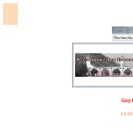
Guy 
La déf