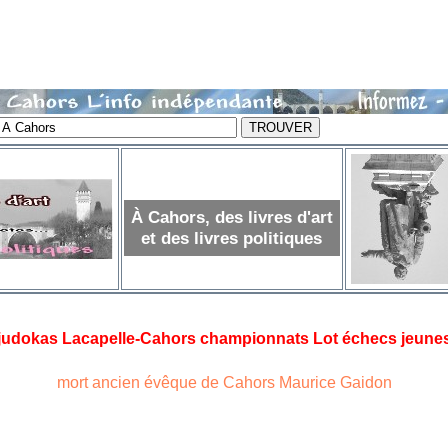
À Cahors, des livres d'art
et des livres politiques
judokas Lacapelle-Cahors championnats Lot échecs jeune
mort ancien évêque de Cahors Maurice Gaidon