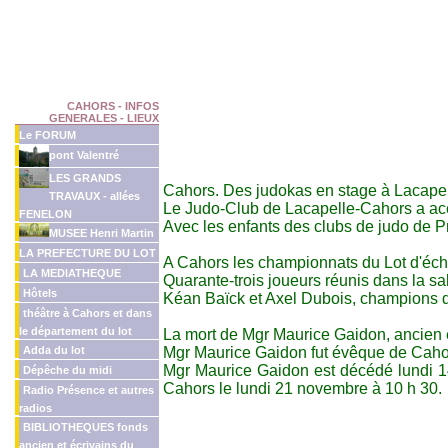
CAHORS - INFOS
GENERALES - LIEUX
Le FORUM
pont Valentré
LES GRANDS
Cahors. Des judokas en stage à Lacapel
TRAVAUX - allées
Le Judo-Club de Lacapelle-Cahors a accu
FENELON
Avec les enfants des clubs de judo de P
MUSEE Henri Martin
LA PREFECTURE DU LOT
A Cahors les championnats du Lot d'éch
LA MEDIATHEQUE
Quarante-trois joueurs réunis dans la s
Hôtels
Kéan Baïck et Axel Dubois, champions d
théâtre à Cahors et dans
le département du lot
La mort de Mgr Maurice Gaidon, ancien
Adda du lot
Mgr Maurice Gaidon fut évêque de Caho
Mgr Maurice Gaidon est décédé lundi 14
Dépêche du midi
Cahors le lundi 21 novembre à 10 h 30.
Radio Présence et autres
radios
BIBLIOTHEQUES fonds
ancien et écrivains du