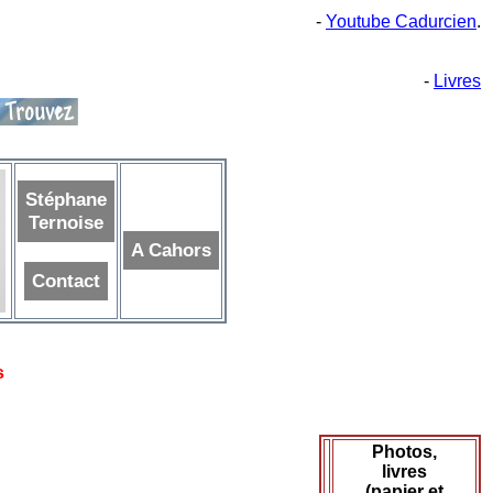
-
Youtube Cadurcien
.
-
Livres
Stéphane
Ternoise
A Cahors
Contact
s
Photos,
livres
(papier et