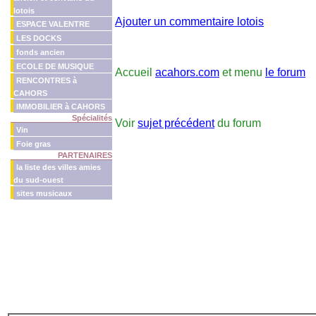
lotois
Ajouter un commentaire lotois
ESPACE VALENTRE
LES DOCKS
fonds ancien
ECOLE DE MUSIQUE
Accueil
acahors.com
et menu
le forum
RENCONTRES à
CAHORS
IMMOBILIER à CAHORS
Spécialités
Voir
sujet précédent
du forum
Vin
Foie gras
PARTENAIRES
la liste des villes amies
du sud-ouest
sites musicaux